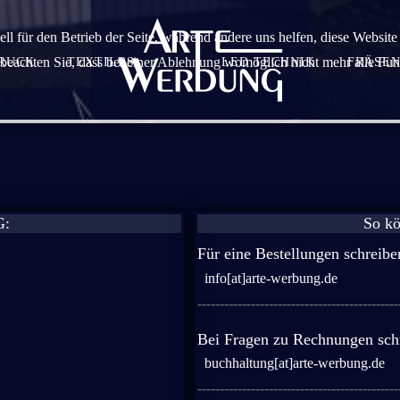
ell für den Betrieb der Seite, während andere uns helfen, diese Websit
 beachten Sie, dass bei einer Ablehnung womöglich nicht mehr alle Funk
DRUCK
TEXTILES
LED TECHNIK
FRÄSEN
G:
So kö
Für eine Bestellungen schreibe
info[at]arte-werbung.de
---------------------------------------------
Bei Fragen zu Rechnungen schr
buchhaltung[at]arte-werbung.de
---------------------------------------------