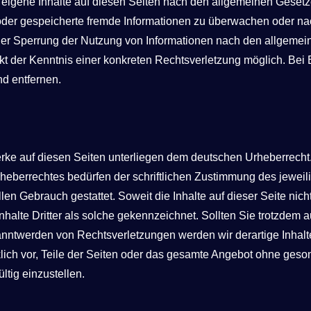
 eigene Inhalte auf diesen Seiten nach den allgemeinen Gesetze
te oder gespeicherte fremde Informationen zu überwachen oder n
oder Sperrung der Nutzung von Informationen nach den allgemei
nkt der Kenntnis einer konkreten Rechtsverletzung möglich. B
d entfernen.
Werke auf diesen Seiten unterliegen dem deutschen Urheberrecht.
heberrechtes bedürfen der schriftlichen Zustimmung des jeweil
llen Gebrauch gestattet. Soweit die Inhalte auf dieser Seite nic
nhalte Dritter als solche gekennzeichnet. Sollten Sie trotzdem
nntwerden von Rechtsverletzungen werden wir derartige Inhalt
klich vor, Teile der Seiten oder das gesamte Angebot ohne ges
ltig einzustellen.